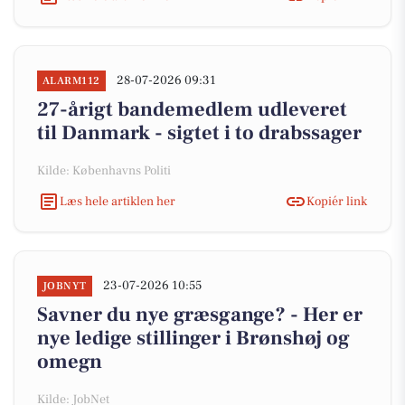
28-07-2026 09:31
ALARM112
27-årigt bandemedlem udleveret
til Danmark - sigtet i to drabssager
Kilde: Københavns Politi
Læs hele artiklen her
Kopiér link
23-07-2026 10:55
JOBNYT
Savner du nye græsgange? - Her er
nye ledige stillinger i Brønshøj og
omegn
Kilde: JobNet