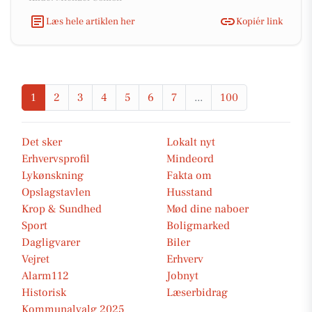
Læs hele artiklen her
Kopiér link
1
2
3
4
5
6
7
...
100
Det sker
Lokalt nyt
Erhvervsprofil
Mindeord
Lykønskning
Fakta om
Opslagstavlen
Husstand
Krop & Sundhed
Mød dine naboer
Sport
Boligmarked
Dagligvarer
Biler
Vejret
Erhverv
Alarm112
Jobnyt
Historisk
Læserbidrag
Kommunalvalg 2025