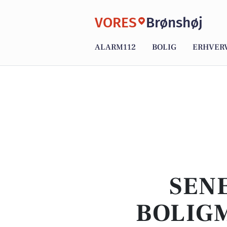
VORES
Brønshøj
ALARM112
BOLIG
ERHVER
SENE
BOLIGM