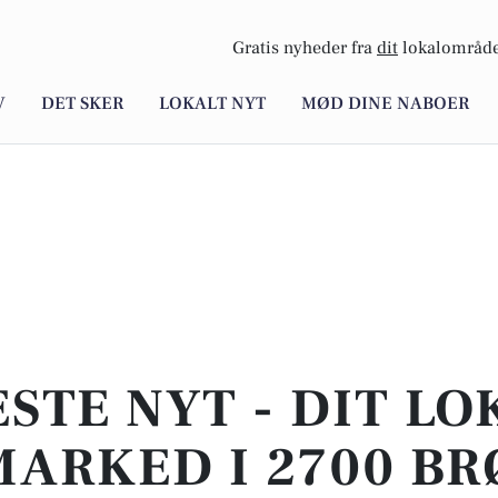
Gratis nyheder fra
dit
lokalområde
V
DET SKER
LOKALT NYT
MØD DINE NABOER
STE NYT - DIT L
ARKED I 2700 B