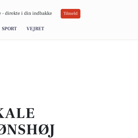
 -
direkte i din indbakke
Tilmeld
SPORT
VEJRET
OKALE
RØNSHØJ