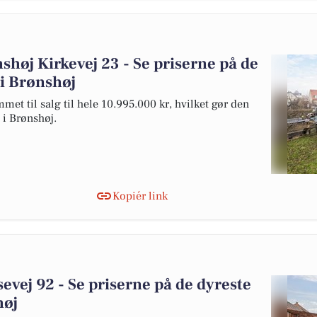
shøj Kirkevej 23 - Se priserne på de
 i Brønshøj
et til salg til hele 10.995.000 kr, hvilket gør den
g i Brønshøj.
Kopiér link
evej 92 - Se priserne på de dyreste
høj