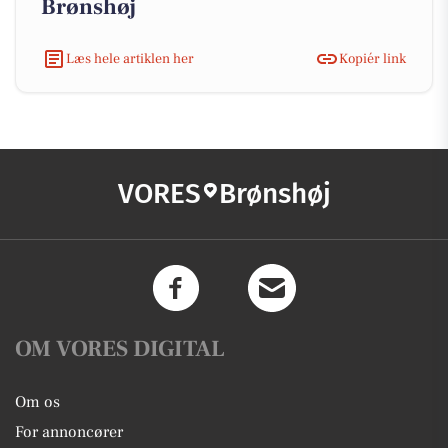
Brønshøj
Læs hele artiklen her
Kopiér link
VORES
Brønshøj
OM VORES DIGITAL
Om os
For annoncører