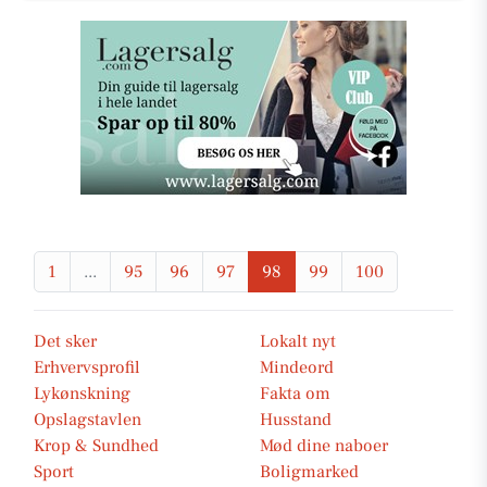
1
...
95
96
97
98
99
100
Det sker
Lokalt nyt
Erhvervsprofil
Mindeord
Lykønskning
Fakta om
Opslagstavlen
Husstand
Krop & Sundhed
Mød dine naboer
Sport
Boligmarked