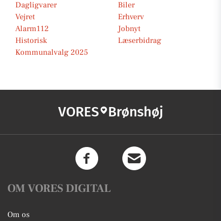
Dagligvarer
Biler
Vejret
Erhverv
Alarm112
Jobnyt
Historisk
Læserbidrag
Kommunalvalg 2025
VORES
Brønshøj
OM VORES DIGITAL
Om os