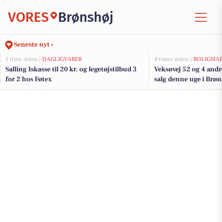
VORES
Brønshøj
Seneste nyt ›
1 time siden |
DAGLIGVARER
4 timer siden |
BOLIGMA
Salling Iskasse til 20 kr. og legetøjstilbud 3
Veksøvej 52 og 4 andr
for 2 hos Føtex
salg denne uge i Brøns