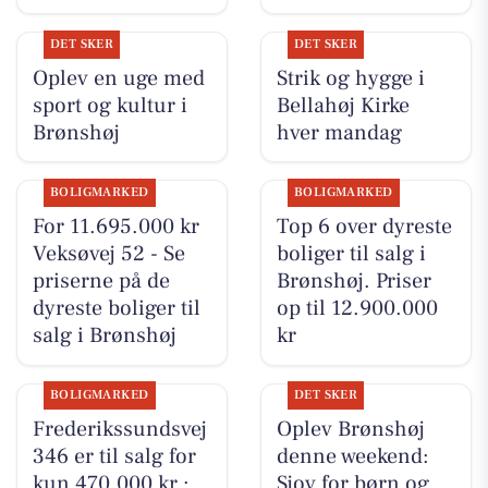
DET SKER
DET SKER
Oplev en uge med
Strik og hygge i
sport og kultur i
Bellahøj Kirke
Brønshøj
hver mandag
BOLIGMARKED
BOLIGMARKED
For 11.695.000 kr
Top 6 over dyreste
Veksøvej 52 - Se
boliger til salg i
priserne på de
Brønshøj. Priser
dyreste boliger til
op til 12.900.000
salg i Brønshøj
kr
BOLIGMARKED
DET SKER
Frederikssundsvej
Oplev Brønshøj
346 er til salg for
denne weekend:
kun 470.000 kr.:
Sjov for børn og