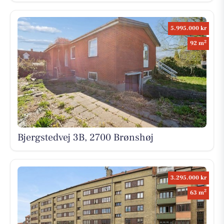
5.995.000 kr
2
92 m
Bjergstedvej 3B, 2700 Brønshøj
3.295.000 kr
2
63 m