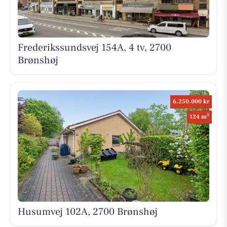
Frederikssundsvej 154A, 4 tv, 2700
Brønshøj
6.250.000 kr
2
124 m
Husumvej 102A, 2700 Brønshøj