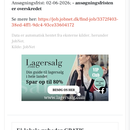
Ansøgningsfrist: 02-06-2026;
- ansøgningsfristen
er overskredet
Se mere her:
https://job.jobnet.dk/find-job/3372f403-
38ed-4ff1-9dc4-93ce33604172
Data er automatisk hentet fra eksterne kilder, herunder
JobNet.
Kilde: JobNet