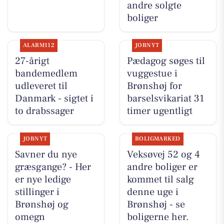
andre solgte
boliger
ALARM112
JOBNYT
27-årigt
Pædagog søges til
bandemedlem
vuggestue i
udleveret til
Brønshøj for
Danmark - sigtet i
barselsvikariat 31
to drabssager
timer ugentligt
JOBNYT
BOLIGMARKED
Savner du nye
Veksøvej 52 og 4
græsgange? - Her
andre boliger er
er nye ledige
kommet til salg
stillinger i
denne uge i
Brønshøj og
Brønshøj - se
omegn
boligerne her.