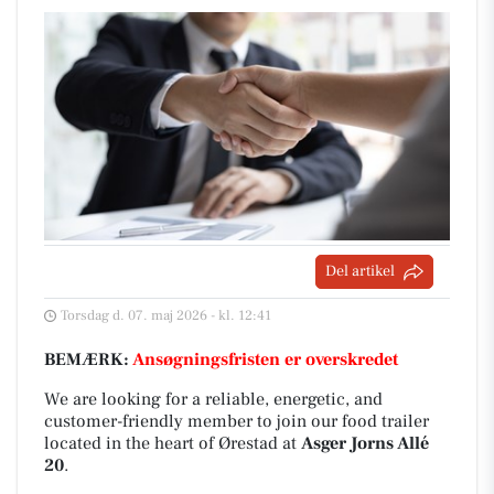
Del artikel
Torsdag d. 07. maj 2026 - kl. 12:41
BEMÆRK:
Ansøgningsfristen er overskredet
We are looking for a reliable, energetic, and
customer-friendly member to join our food trailer
located in the heart of Ørestad at
Asger Jorns Allé
20
.