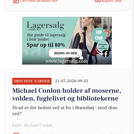
Læs hele artiklen her
Kopiér link
21-07-2026 09:33
MØD DINE NABOER
Michael Conlon holder af moserne,
volden, fuglelivet og bibliotekerne
Hvad er det bedste ved at bo i Brønshøj - med dine
ord?
Kilde: Michael Conlon