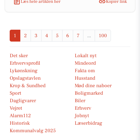
Læs hele artiklen her
Kopiér link
1
2
3
4
5
6
7
...
100
Det sker
Lokalt nyt
Erhvervsprofil
Mindeord
Lykønskning
Fakta om
Opslagstavlen
Husstand
Krop & Sundhed
Mød dine naboer
Sport
Boligmarked
Dagligvarer
Biler
Vejret
Erhverv
Alarm112
Jobnyt
Historisk
Læserbidrag
Kommunalvalg 2025