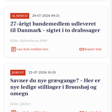
28-07-2026 09:31
ALARM112
27-årigt bandemedlem udleveret
til Danmark - sigtet i to drabssager
Kilde: Københavns Politi
Læs hele artiklen her
Kopiér link
23-07-2026 10:55
JOBNYT
Savner du nye græsgange? - Her er
nye ledige stillinger i Brønshøj og
omegn
Kilde: JobNet