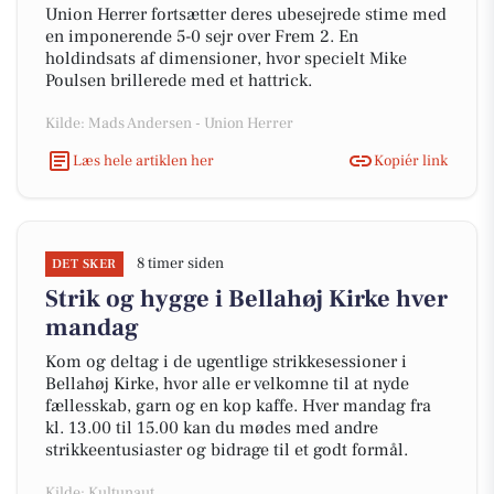
Union Herrer fortsætter deres ubesejrede stime med
en imponerende 5-0 sejr over Frem 2. En
holdindsats af dimensioner, hvor specielt Mike
Poulsen brillerede med et hattrick.
Kilde: Mads Andersen - Union Herrer
Læs hele artiklen her
Kopiér link
8 timer siden
DET SKER
Strik og hygge i Bellahøj Kirke hver
mandag
Kom og deltag i de ugentlige strikkesessioner i
Bellahøj Kirke, hvor alle er velkomne til at nyde
fællesskab, garn og en kop kaffe. Hver mandag fra
kl. 13.00 til 15.00 kan du mødes med andre
strikkeentusiaster og bidrage til et godt formål.
Kilde: Kultunaut