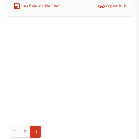
Læs hele artiklen her
Kopiér link
1
2
3