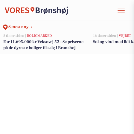
VORES
Brønshøj
Seneste nyt ›
8 timer siden |
BOLIGMARKED
16 timer siden |
VEJRET
For 11.695.000 kr Veksøvej 52 - Se priserne
Sol og vind med lidt 
på de dyreste boliger til salg i Brønshøj