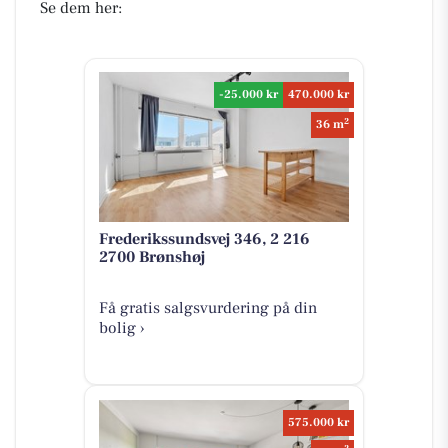
Se dem her:
-25.000 kr
470.000 kr
2
36 m
Frederikssundsvej 346, 2 216
2700 Brønshøj
Få gratis salgsvurdering på din
bolig ›
575.000 kr