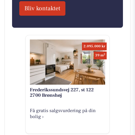
Bliv kontaktet
2.095.000 kr
2
39 m
Frederikssundsvej 227, st 122
2700 Brønshøj
Få gratis salgsvurdering på din
bolig ›