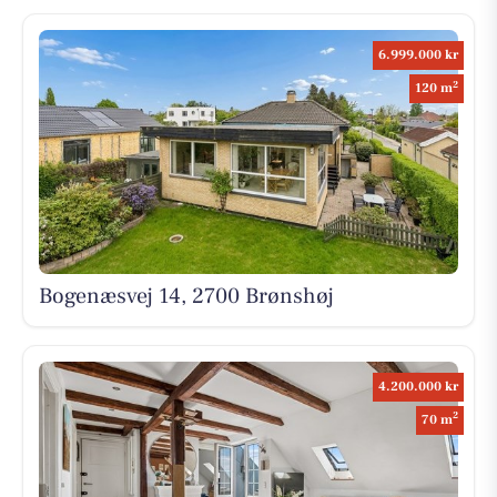
6.999.000 kr
2
120 m
Bogenæsvej 14, 2700 Brønshøj
4.200.000 kr
2
70 m