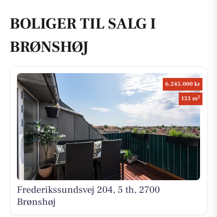
BOLIGER TIL SALG I
BRØNSHØJ
6.245.000 kr
2
133 m
Frederikssundsvej 204, 5 th, 2700
Brønshøj