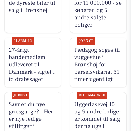
de dyreste biler til
for 11.000.000 - se
salg i Brønshøj
køberen og 5
andre solgte
boliger
ALARM112
JOBNYT
27-årigt
Pædagog søges til
bandemedlem
vuggestue i
udleveret til
Brønshøj for
Danmark - sigtet i
barselsvikariat 31
to drabssager
timer ugentligt
JOBNYT
BOLIGMARKED
Savner du nye
Uggerløsevej 10
græsgange? - Her
og 9 andre boliger
er nye ledige
er kommet til salg
stillinger i
denne uge i