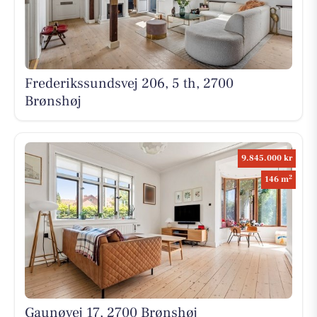
Frederikssundsvej 206, 5 th, 2700
Brønshøj
9.845.000 kr
2
146 m
Gaunøvej 17, 2700 Brønshøj