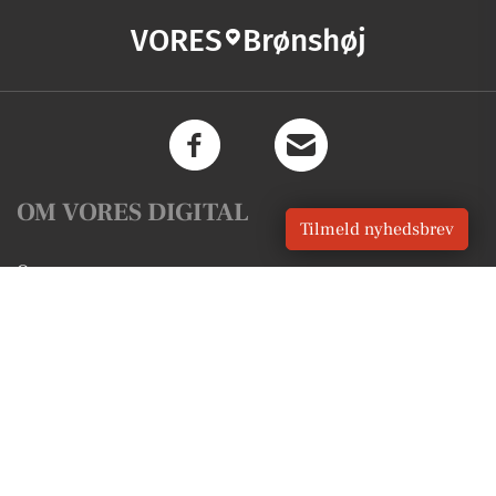
VORES
Brønshøj
OM VORES DIGITAL
Tilmeld nyhedsbrev
Om os
For annoncører
Vilkår og Privatlivspolitik
Kontakt VORES Digital
Administrer samtykke
GENVEJE