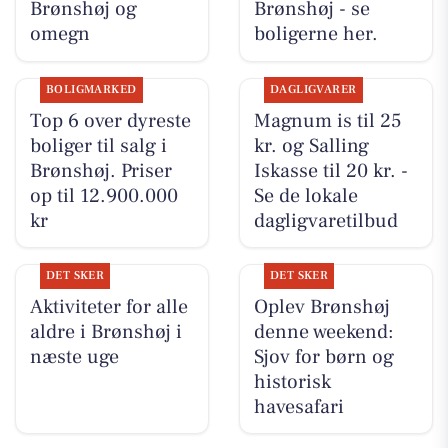
Brønshøj og
Brønshøj - se
omegn
boligerne her.
BOLIGMARKED
DAGLIGVARER
Top 6 over dyreste
Magnum is til 25
boliger til salg i
kr. og Salling
Brønshøj. Priser
Iskasse til 20 kr. -
op til 12.900.000
Se de lokale
kr
dagligvaretilbud
DET SKER
DET SKER
Aktiviteter for alle
Oplev Brønshøj
aldre i Brønshøj i
denne weekend:
næste uge
Sjov for børn og
historisk
havesafari