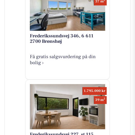
2
37 m
Frederikssundsvej 346, 6 611
2700 Brønshøj
Få gratis salgsvurdering på din
bolig ›
1.795.000 kr
2
39 m
Frederikssundsvej 227, st 115