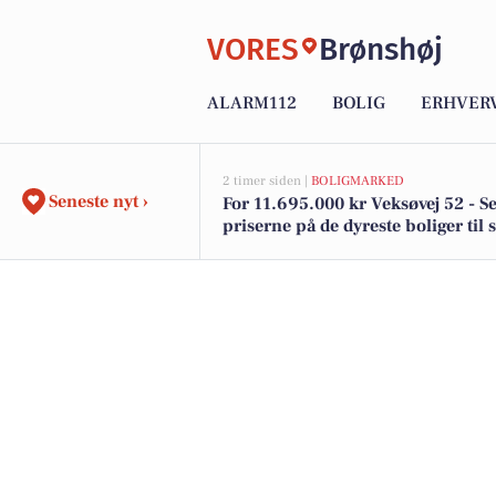
VORES
Brønshøj
ALARM112
BOLIG
ERHVER
2 timer siden |
BOLIGMARKED
Seneste nyt ›
For 11.695.000 kr Veksøvej 52 - S
priserne på de dyreste boliger til s
Brønshøj