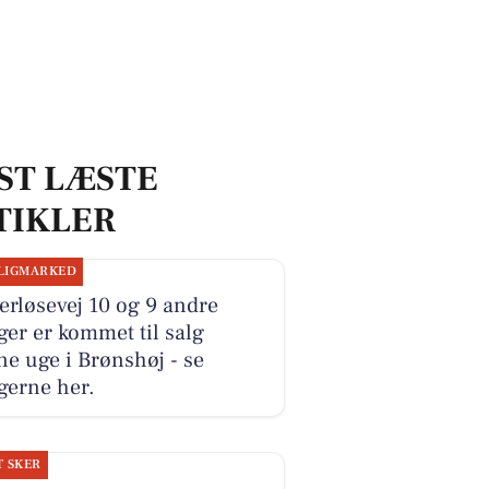
ST LÆSTE
TIKLER
LIGMARKED
rløsevej 10 og 9 andre
ger er kommet til salg
e uge i Brønshøj - se
gerne her.
T SKER