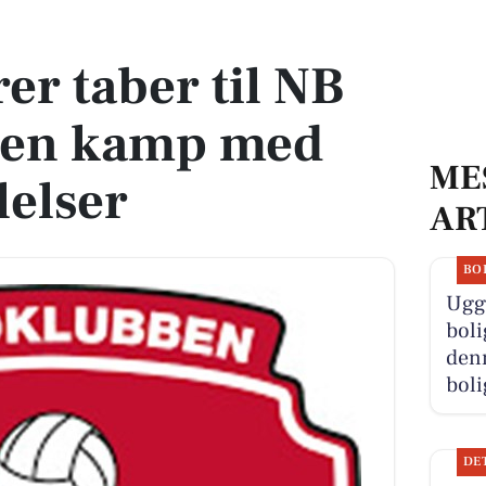
i en kamp med blandede følelser
er taber til NB
 en kamp med
ME
lelser
AR
BO
Ugge
boli
denn
boli
DE