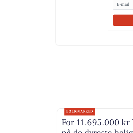
Email
BOLIGMARKED
For 11.695.000 kr 
på de dyreste bolig