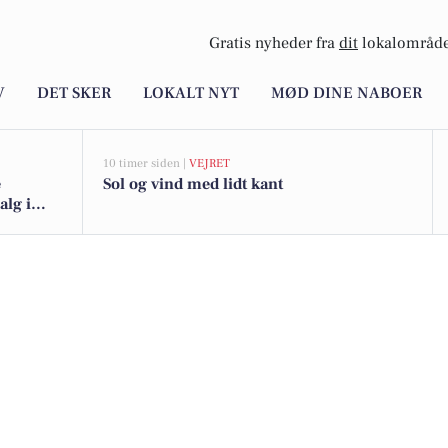
Gratis nyheder fra
dit
lokalområde
V
DET SKER
LOKALT NYT
MØD DINE NABOER
10 timer siden |
VEJRET
e
Sol og vind med lidt kant
alg i