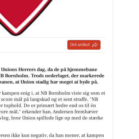
Del artikel
e Unions Herrers dag, da de på hjemmebane
 NB Bornholm. Trods nederlaget, der markerede
 banen, at Union stadig har meget at byde på.
r kampen enig i, at NB Bornholm viste sig som et
t score mål på langskud og et sent straffe. "NB
er tophold. De er primært bedre end os til én
 score mål," erkender han. Andersen fremhæver
lvleg, hvor Union spillede lige op med de stærke
ersen ikke kun negativ, da han mener, at kampen