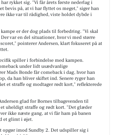
har rykket sig. "Vi får årets første nederlag i
 bevis på, at vi har flyttet os meget," siger han
re ikke var til rådighed, viste holdet dybde i
kampe er der dog plads til forbedring. "Vi skal
 Der var en del situationer, hvor vi med større
oret," pointerer Andersen, klart fokuseret på at
ttet.
ifik spiller i forbindelse med kampen.
omeback under lidt usædvanlige
rer Mads Bonde får comeback i dag, hvor han
top, da han bliver skiftet ind. Senere ryger han
t et straffe og modtager rødt kort," reflekterede
ndersen glad for Bornes tilbagevenden til
et uheldigt straffe og rødt kort. "Det glæder
iver ikke næste gang, at vi får ham på banen
 et glimt i øjet.
t opgør imod Sundby 2. Det udspiller sig i