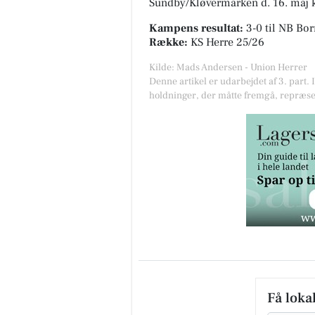
Sundby/Kløvermarken
d. 16. maj 
Kampens resultat:
3-0
til NB Bo
Række:
KS Herre 25/26
Kilde: Mads Andersen - Union Herrer
Denne artikel er udarbejdet af 3. part. 
holdninger, der måtte fremgå, repræse
Få loka