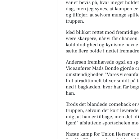
var et bevis på, hvor meget holdet 
dag, men jeg synes, at kampen er et
og tilføjer, at selvom mange spille
truppen.
Med blikket rettet mod fremtidige 
være skarpere, når vi får chancen.
koldblodighed og kynisme havde sc
sætte flere bolde i nettet fremadre
Andersen fremhævede også en spec
Viceanfører Mads Bonde gjorde c
omstændigheder. "Vores viceanfø
lidt utraditionelt bliver smidt på 
ned i bagkæden, hvor han får begåe
han.
Trods det blandede comeback er A
truppen, selvom det kort leverede 
mig, at han er tilbage, men det bl
igen!" afsluttede sportschefen med
Næste kamp for Union Herrer er e