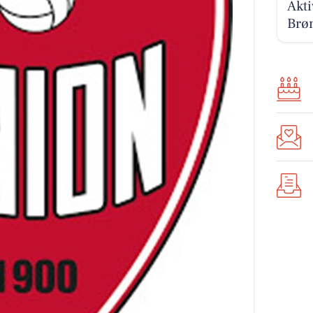
Akti
Brøn