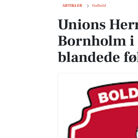
Unions Herrer taber til NB Bornholm 
ARTIKLER
Fodbold
Unions Herr
Bornholm i
blandede fø