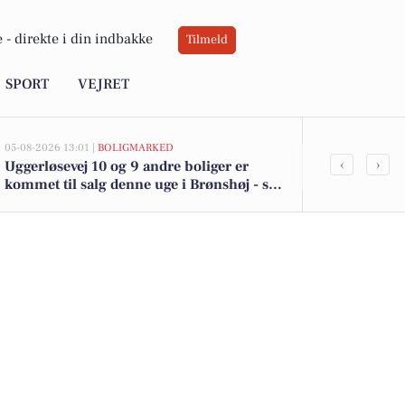
 -
direkte i din indbakke
Tilmeld
SPORT
VEJRET
05-08-2026 13:01 |
BOLIGMARKED
05-08-2026 13:00
‹
›
Uggerløsevej 10 og 9 andre boliger er
Top 6 over dy
kommet til salg denne uge i Brønshøj - se
Brønshøj. Pr
boligerne her.