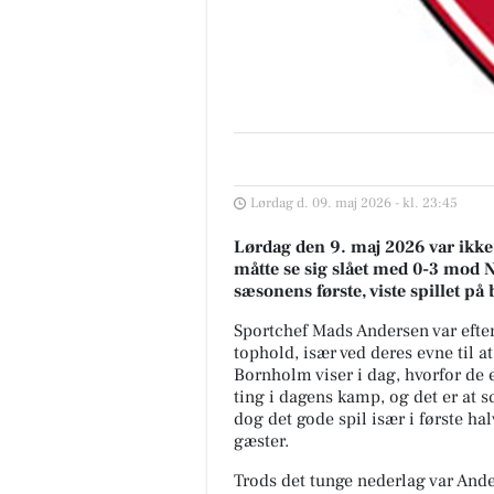
Lørdag d. 09. maj 2026 - kl. 23:45
Lørdag den 9. maj 2026 var ikk
måtte se sig slået med 0-3 mod
sæsonens første, viste spillet på
Sportchef Mads Andersen var efte
tophold, især ved deres evne til a
Bornholm viser i dag, hvorfor de 
ting i dagens kamp, og det er at
dog det gode spil især i første ha
gæster.
Trods det tunge nederlag var And