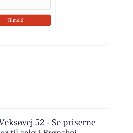
Tilmeld
Veksøvej 52 - Se priserne
er til salg i Brønshøj