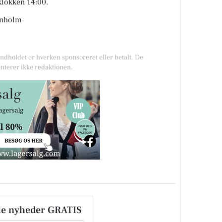
klokken 14:00.
rnholm
Indholdet er hverken sponsoreret eller betalt. De
nterer ikke redaktionen.
le nyheder GRATIS