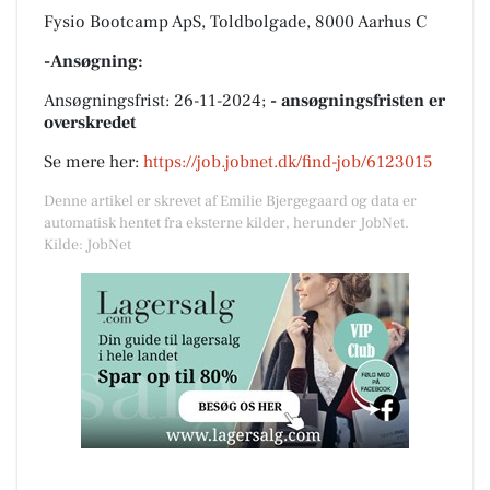
Fysio Bootcamp ApS, Toldbolgade, 8000 Aarhus C
-Ansøgning:
Ansøgningsfrist: 26-11-2024;
- ansøgningsfristen er
overskredet
Se mere her:
https://job.jobnet.dk/find-job/6123015
Denne artikel er skrevet af Emilie Bjergegaard og data er
automatisk hentet fra eksterne kilder, herunder JobNet.
Kilde: JobNet