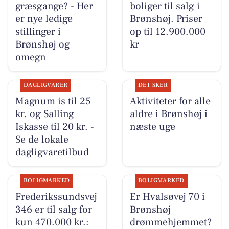
græsgange? - Her
boliger til salg i
er nye ledige
Brønshøj. Priser
stillinger i
op til 12.900.000
Brønshøj og
kr
omegn
DAGLIGVARER
DET SKER
Magnum is til 25
Aktiviteter for alle
kr. og Salling
aldre i Brønshøj i
Iskasse til 20 kr. -
næste uge
Se de lokale
dagligvaretilbud
BOLIGMARKED
BOLIGMARKED
Frederikssundsvej
Er Hvalsøvej 70 i
346 er til salg for
Brønshøj
kun 470.000 kr.:
drømmehjemmet?