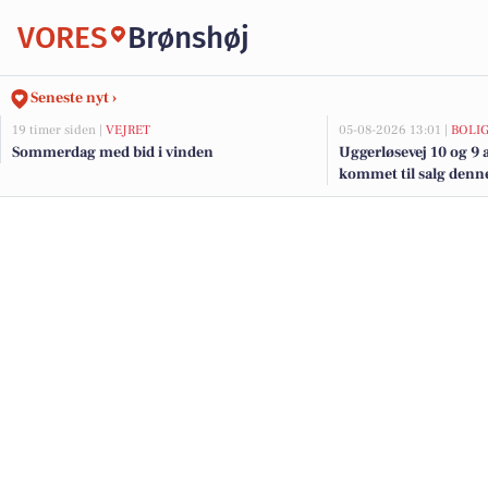
VORES
Brønshøj
Seneste nyt ›
19 timer siden |
VEJRET
05-08-2026 13:01 |
BOLI
Sommerdag med bid i vinden
Uggerløsevej 10 og 9 
kommet til salg denne
boligerne her.