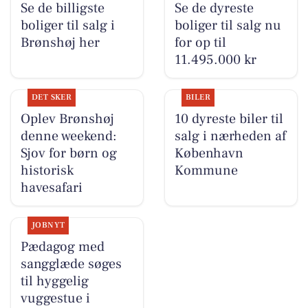
Se de billigste
Se de dyreste
boliger til salg i
boliger til salg nu
Brønshøj her
for op til
11.495.000 kr
DET SKER
BILER
Oplev Brønshøj
10 dyreste biler til
denne weekend:
salg i nærheden af
Sjov for børn og
København
historisk
Kommune
havesafari
JOBNYT
Pædagog med
sangglæde søges
til hyggelig
vuggestue i