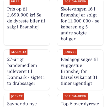
BILER
BOLIGMARKED
Pris op til
Skolevangen 16 i
2.699.900 kr! Se
Brønshøj er solgt
de dyreste biler til
for 11.000.000 - se
salg i Brønshøj
køberen og 5
andre solgte
boliger
ALARM112
JOBNYT
27-årigt
Pædagog søges til
bandemedlem
vuggestue i
udleveret til
Brønshøj for
Danmark - sigtet i
barselsvikariat 31
to drabssager
timer ugentligt
JOBNYT
BOLIGMARKED
Savner du nye
Top 6 over dyreste