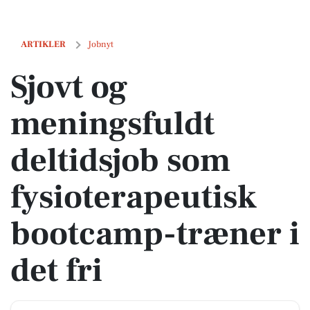
Sjovt og meningsfuldt deltidsjob som fysioterapeutisk bootcamp-træne
ARTIKLER
Jobnyt
Sjovt og
meningsfuldt
deltidsjob som
fysioterapeutisk
bootcamp-træner i
det fri