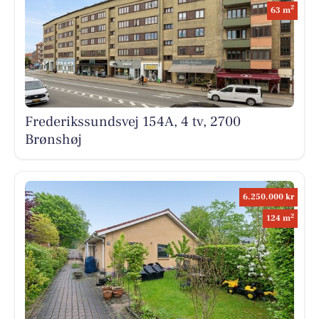
2
63 m
Frederikssundsvej 154A, 4 tv, 2700
Brønshøj
6.250.000 kr
2
124 m