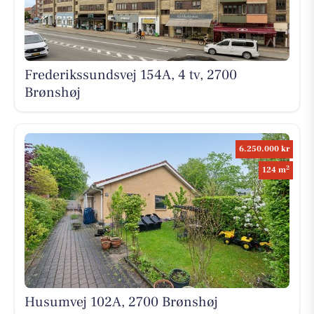
Frederikssundsvej 154A, 4 tv, 2700
Brønshøj
6.250.000 kr
2
124 m
Husumvej 102A, 2700 Brønshøj