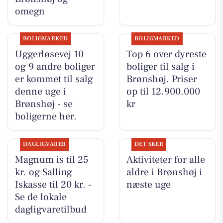
omegn
BOLIGMARKED
BOLIGMARKED
Uggerløsevej 10
Top 6 over dyreste
og 9 andre boliger
boliger til salg i
er kommet til salg
Brønshøj. Priser
denne uge i
op til 12.900.000
Brønshøj - se
kr
boligerne her.
DAGLIGVARER
DET SKER
Magnum is til 25
Aktiviteter for alle
kr. og Salling
aldre i Brønshøj i
Iskasse til 20 kr. -
næste uge
Se de lokale
dagligvaretilbud