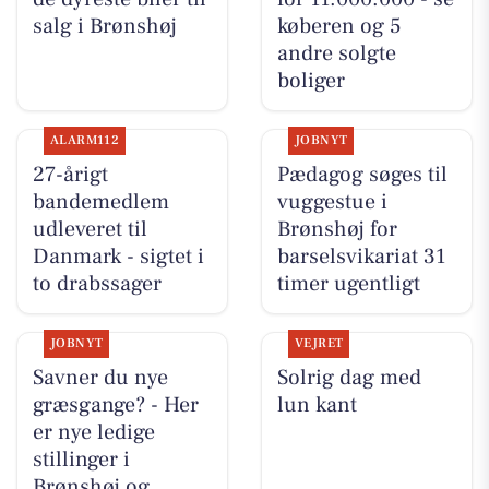
salg i Brønshøj
køberen og 5
andre solgte
boliger
ALARM112
JOBNYT
27-årigt
Pædagog søges til
bandemedlem
vuggestue i
udleveret til
Brønshøj for
Danmark - sigtet i
barselsvikariat 31
to drabssager
timer ugentligt
JOBNYT
VEJRET
Savner du nye
Solrig dag med
græsgange? - Her
lun kant
er nye ledige
stillinger i
Brønshøj og