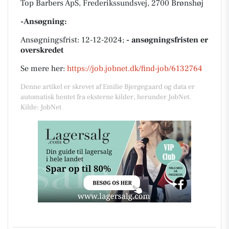
Top Barbers ApS, Frederikssundsvej, 2700 Brønshøj
-Ansøgning:
Ansøgningsfrist: 12-12-2024;
- ansøgningsfristen er
overskredet
Se mere her:
https://job.jobnet.dk/find-job/6132764
Denne artikel er skrevet af Emilie Bjergegaard og data er
automatisk hentet fra eksterne kilder, herunder JobNet.
Kilde: JobNet