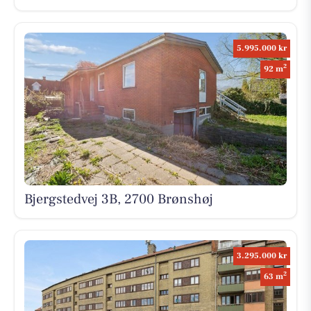
5.995.000 kr
2
92 m
Bjergstedvej 3B, 2700 Brønshøj
3.295.000 kr
2
63 m