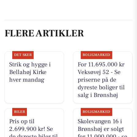
FLERE ARTIKLER
DET SKER
BOLIGMARKED
Strik og hygge i
For 11.695.000 kr
Bellahøj Kirke
Veksøvej 52 - Se
hver mandag
priserne på de
dyreste boliger til
salg i Brønshøj
BILER
BOLIGMARKED
Pris op til
Skolevangen 16 i
2.699.900 kr! Se
Brønshøj er solgt
de dyreste biler til
for 11.000.000 - se