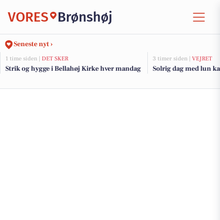
VORES
Brønshøj
Seneste nyt ›
1 time siden |
DET SKER
3 timer siden |
VEJRET
Strik og hygge i Bellahøj Kirke hver mandag
Solrig dag med lun k