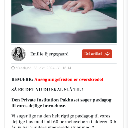
Emilie Bjergegaard
Del artikel
Mandag d. 28. okt. 2024 - kl. 16:14
BEMÆRK:
Ansøgningsfristen er overskredet
SÅ ER DET NU DU SKAL SLÅ TIL !
Den Private Institution Pakhuset søger pædagog
til vores dejlige børnehave.
Vi søger lige nu den helt rigtige pædagog til vores
dejlige hus med i alt 60 børnehavebørn i alderen 3-6
år. Vi har 3 aldersintegrerede stuer med 2