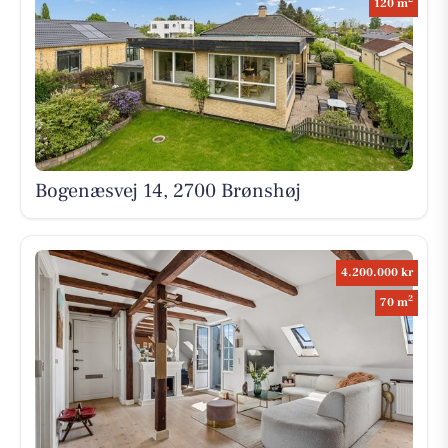
120 m
Bogenæsvej 14, 2700 Brønshøj
4.200.000 kr
2
70 m