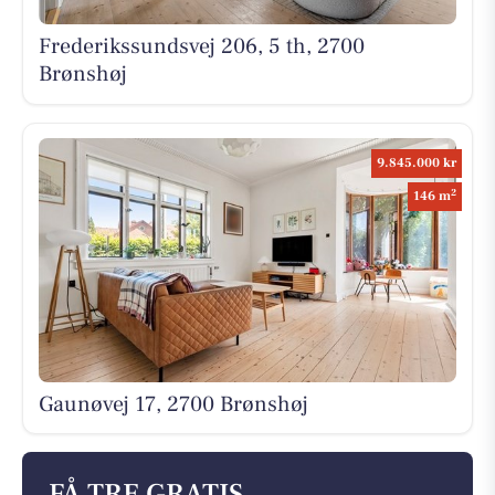
Frederikssundsvej 206, 5 th, 2700
Brønshøj
9.845.000 kr
2
146 m
Gaunøvej 17, 2700 Brønshøj
FÅ TRE GRATIS