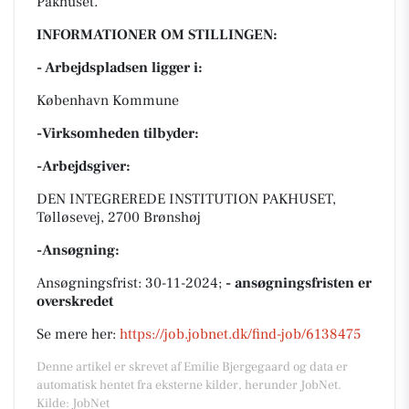
Pakhuset.
INFORMATIONER OM STILLINGEN:
- Arbejdspladsen ligger i:
København Kommune
-Virksomheden tilbyder:
-Arbejdsgiver:
DEN INTEGREREDE INSTITUTION PAKHUSET,
Tølløsevej, 2700 Brønshøj
-Ansøgning:
Ansøgningsfrist: 30-11-2024;
- ansøgningsfristen er
overskredet
Se mere her:
https://job.jobnet.dk/find-job/6138475
Denne artikel er skrevet af Emilie Bjergegaard og data er
automatisk hentet fra eksterne kilder, herunder JobNet.
Kilde: JobNet