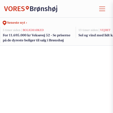
VORES
Brønshøj
Seneste nyt ›
5 timer siden |
BOLIGMARKED
13 timer siden |
VEJRET
For 11.695.000 kr Veksøvej 52 - Se priserne
Sol og vind med lidt 
på de dyreste boliger til salg i Brønshøj