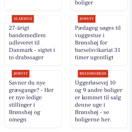
boliger
ALARM112
JOBNYT
27-årigt
Pædagog søges til
bandemedlem
vuggestue i
udleveret til
Brønshøj for
Danmark - sigtet i
barselsvikariat 31
to drabssager
timer ugentligt
JOBNYT
BOLIGMARKED
Savner du nye
Uggerløsevej 10
græsgange? - Her
og 9 andre boliger
er nye ledige
er kommet til salg
stillinger i
denne uge i
Brønshøj og
Brønshøj - se
omegn
boligerne her.