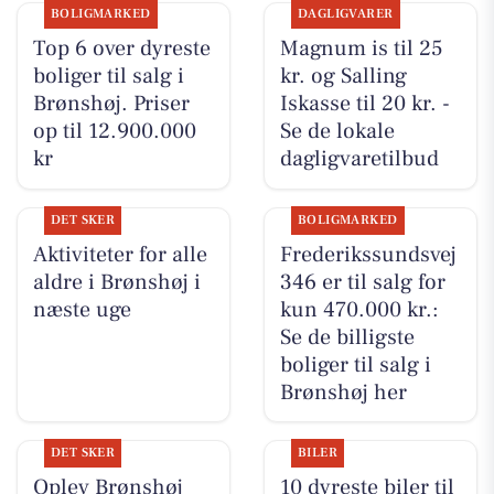
BOLIGMARKED
DAGLIGVARER
Top 6 over dyreste
Magnum is til 25
boliger til salg i
kr. og Salling
Brønshøj. Priser
Iskasse til 20 kr. -
op til 12.900.000
Se de lokale
kr
dagligvaretilbud
DET SKER
BOLIGMARKED
Aktiviteter for alle
Frederikssundsvej
aldre i Brønshøj i
346 er til salg for
næste uge
kun 470.000 kr.:
Se de billigste
boliger til salg i
Brønshøj her
DET SKER
BILER
Oplev Brønshøj
10 dyreste biler til