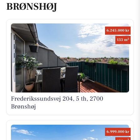
BRØNSHØJ
6.245.000 kr
2
133 m
Frederikssundsvej 204, 5 th, 2700
Brønshøj
6.999.000 kr
2