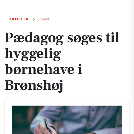
Pædagog søges til hyggelig børnehave i Brønshøj
ARTIKLER
Jobnyt
Pædagog søges til
hyggelig
børnehave i
Brønshøj