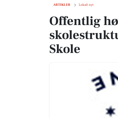
Offentlig høring om ny skolestruktur f
ARTIKLER
Lokalt nyt
Offentlig h
skolestrukt
Skole