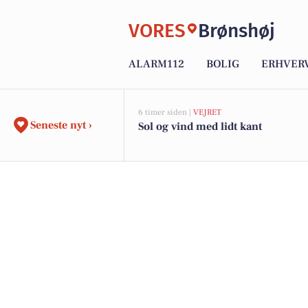
VORES
Brønshøj
ALARM112
BOLIG
ERHVER
6 timer siden |
VEJRET
Seneste nyt ›
Sol og vind med lidt kant