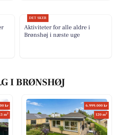
DET SKER
er
Aktiviteter for alle aldre i
Brønshøj i næste uge
LG I BRØNSHØJ
00 kr
6.999.000 kr
2
2
33 m
120 m