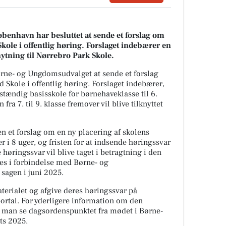
enhavn har besluttet at sende et forslag om
Skole i offentlig høring. Forslaget indebærer en
nytning til Nørrebro Park Skole.
rne- og Ungdomsudvalget at sende et forslag
 Skole i offentlig høring. Forslaget indebærer,
stændig basisskole for børnehaveklasse til 6.
ra 7. til 9. klasse fremover vil blive tilknyttet
n et forslag om en ny placering af skolens
 i 8 uger, og fristen for at indsende høringssvar
høringssvar vil blive taget i betragtning i den
res i forbindelse med Børne- og
sagen i juni 2025.
terialet og afgive deres høringssvar på
tal. For yderligere information om den
n man se dagsordenspunktet fra mødet i Børne-
ts 2025.