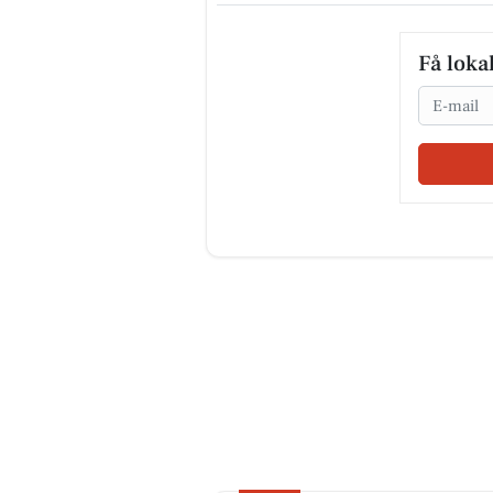
Få loka
Email