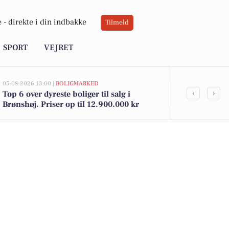
 -
direkte i din indbakke
Tilmeld
SPORT
VEJRET
05-08-2026 13:00 |
BOLIGMARKED
03-08-2026 13:14
‹
›
Top 6 over dyreste boliger til salg i
Pris op til 2
Brønshøj. Priser op til 12.900.000 kr
biler til salg