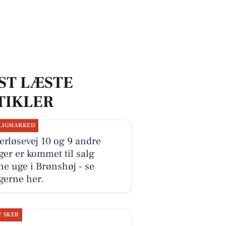
ST LÆSTE
TIKLER
LIGMARKED
rløsevej 10 og 9 andre
ger er kommet til salg
e uge i Brønshøj - se
gerne her.
T SKER