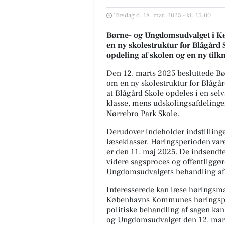
Tirsdag d. 18. mar. 2025 - kl. 15:00
Børne- og Ungdomsudvalget i Køb
en ny skolestruktur for Blågård 
opdeling af skolen og en ny tilk
Den 12. marts 2025 besluttede Bø
om en ny skolestruktur for Blågård
at Blågård Skole opdeles i en selv
klasse, mens udskolingsafdelingen f
Nørrebro Park Skole.
Derudover indeholder indstillinge
læseklasser. Høringsperioden varer
er den 11. maj 2025. De indsendte 
videre sagsproces og offentliggø
Ungdomsudvalgets behandling af 
Interesserede kan læse høringsma
Københavns Kommunes høringspor
politiske behandling af sagen ka
og Ungdomsudvalget den 12. mar