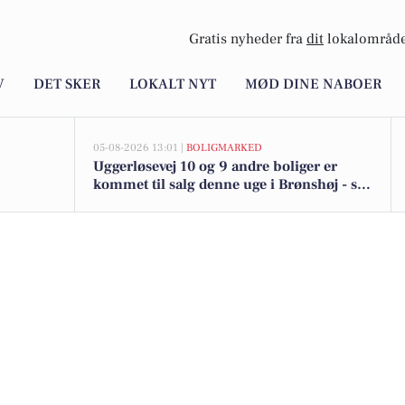
Gratis nyheder fra
dit
lokalområde
V
DET SKER
LOKALT NYT
MØD DINE NABOER
05-08-2026 13:01 |
BOLIGMARKED
Uggerløsevej 10 og 9 andre boliger er
kommet til salg denne uge i Brønshøj - se
boligerne her.