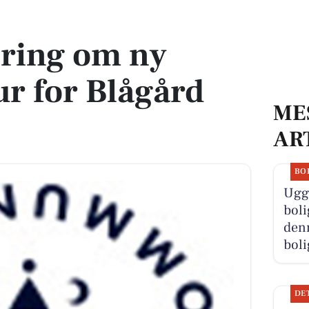
or Blågård Skole
øring om ny
ur for Blågård
ME
AR
BO
Ugge
boli
denn
boli
DE