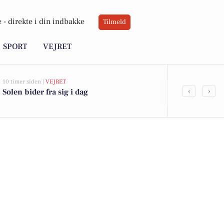
 -
direkte i din indbakke
Tilmeld
SPORT
VEJRET
10 timer siden |
VEJRET
08-08-2026 07:04
‹
›
Solen bider fra sig i dag
Strik og hygg
mandag