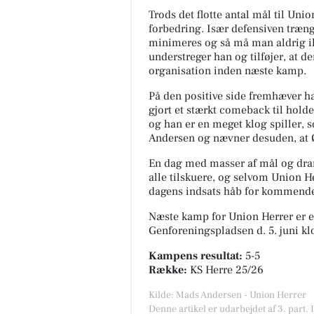
Trods det flotte antal mål til Un
forbedring. Især defensiven trænge
minimeres og så må man aldrig i
understreger han og tilføjer, at d
organisation inden næste kamp.
På den positive side fremhæver ha
gjort et stærkt comeback til holdet
og han er en meget klog spiller, s
Andersen og nævner desuden, at 
En dag med masser af mål og dram
alle tilskuere, og selvom Union He
dagens indsats håb for kommend
Næste kamp for Union Herrer er et
Genforeningspladsen
d. 5. juni k
Kampens resultat:
5-5
Række:
KS Herre 25/26
Kilde: Mads Andersen - Union Herrer
Denne artikel er udarbejdet af 3. part. 