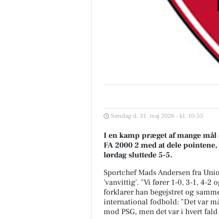
Søndag d. 31. maj 2026 - kl. 10:55
I en kamp præget af mange mål o
FA 2000 2 med at dele pointene
lørdag sluttede 5-5.
Sportchef Mads Andersen fra Un
'vanvittig'. "Vi fører 1-0, 3-1, 4-
forklarer han begejstret og samm
international fodbold: "Det var 
mod PSG, men det var i hvert fal