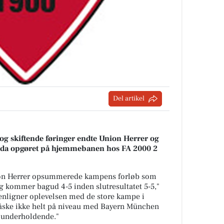
Del artikel
g skiftende føringer endte Union Herrer og
, da opgøret på hjemmebanen hos FA 2000 2
ion Herrer opsummerede kampens forløb som
2 og kommer bagud 4-5 inden slutresultatet 5-5,"
enligner oplevelsen med de store kampe i
måske ikke helt på niveau med Bayern München
d underholdende."