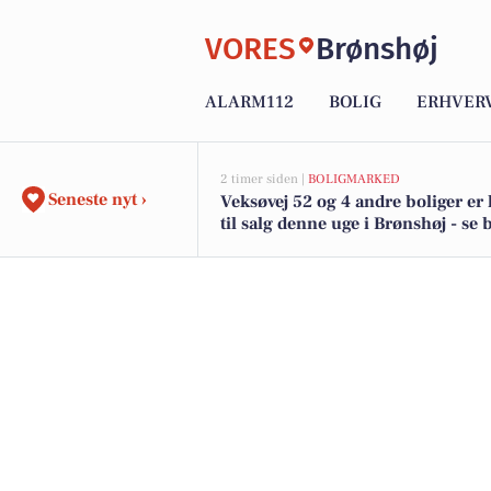
VORES
Brønshøj
ALARM112
BOLIG
ERHVER
2 timer siden |
BOLIGMARKED
Seneste nyt ›
Veksøvej 52 og 4 andre boliger e
til salg denne uge i Brønshøj - se 
her.