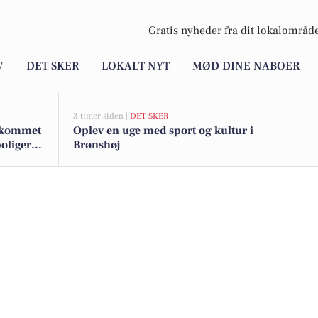
Gratis nyheder fra
dit
lokalområde
V
DET SKER
LOKALT NYT
MØD DINE NABOER
3 timer siden |
DET SKER
r kommet
Oplev en uge med sport og kultur i
boligerne
Brønshøj