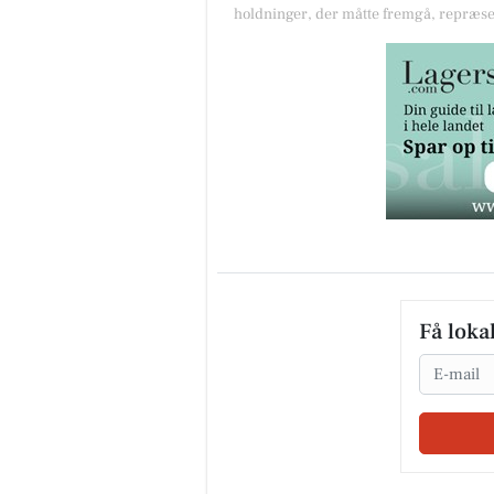
holdninger, der måtte fremgå, repræse
Få loka
Email