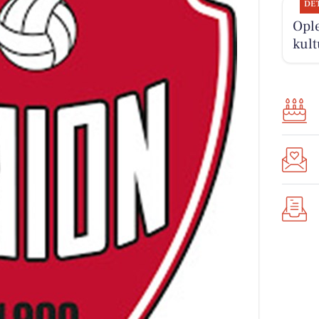
DE
Opl
kult