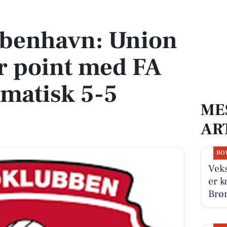
er point med FA 2000 2 i dramatisk 5-5 kamp
øbenhavn: Union
r point med FA
amatisk 5-5
ME
AR
BO
Veks
er k
Brøn