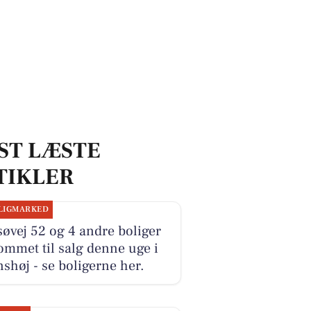
ST LÆSTE
TIKLER
LIGMARKED
øvej 52 og 4 andre boliger
ommet til salg denne uge i
shøj - se boligerne her.