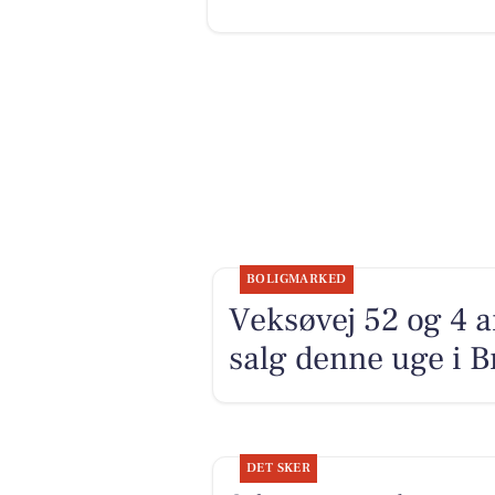
BOLIGMARKED
Veksøvej 52 og 4 a
salg denne uge i Br
DET SKER