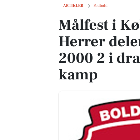
Målfest i København: Union Herrer del
ARTIKLER
Fodbold
Målfest i K
Herrer dele
2000 2 i dr
kamp