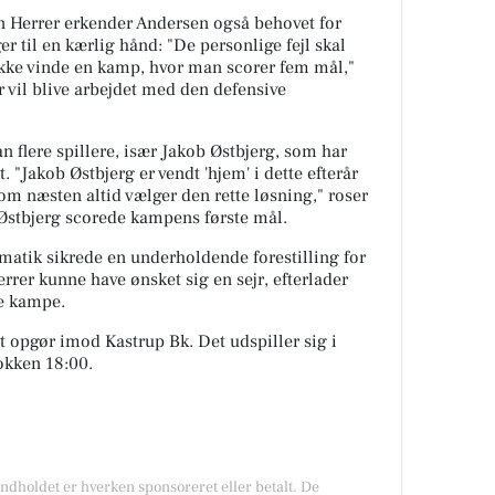
ion Herrer erkender Andersen også behovet for
r til en kærlig hånd: "De personlige fejl skal
kke vinde en kamp, hvor man scorer fem mål,"
er vil blive arbejdet med den defensive
n flere spillere, især Jakob Østbjerg, som har
. "Jakob Østbjerg er vendt 'hjem' i dette efterår
om næsten altid vælger den rette løsning," roser
Østbjerg scorede kampens første mål.
atik sikrede en underholdende forestilling for
rrer kunne have ønsket sig en sejr, efterlader
e kampe.
 opgør imod Kastrup Bk. Det udspiller sig i
lokken 18:00.
Indholdet er hverken sponsoreret eller betalt. De