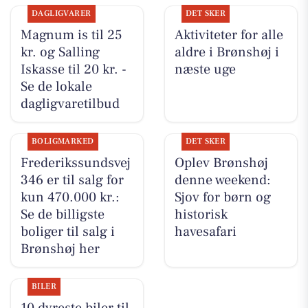
DAGLIGVARER
DET SKER
Magnum is til 25
Aktiviteter for alle
kr. og Salling
aldre i Brønshøj i
Iskasse til 20 kr. -
næste uge
Se de lokale
dagligvaretilbud
BOLIGMARKED
DET SKER
Frederikssundsvej
Oplev Brønshøj
346 er til salg for
denne weekend:
kun 470.000 kr.:
Sjov for børn og
Se de billigste
historisk
boliger til salg i
havesafari
Brønshøj her
BILER
10 dyreste biler til