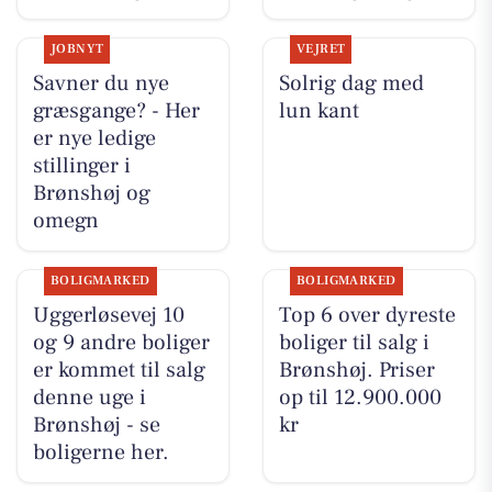
JOBNYT
VEJRET
Savner du nye
Solrig dag med
græsgange? - Her
lun kant
er nye ledige
stillinger i
Brønshøj og
omegn
BOLIGMARKED
BOLIGMARKED
Uggerløsevej 10
Top 6 over dyreste
og 9 andre boliger
boliger til salg i
er kommet til salg
Brønshøj. Priser
denne uge i
op til 12.900.000
Brønshøj - se
kr
boligerne her.