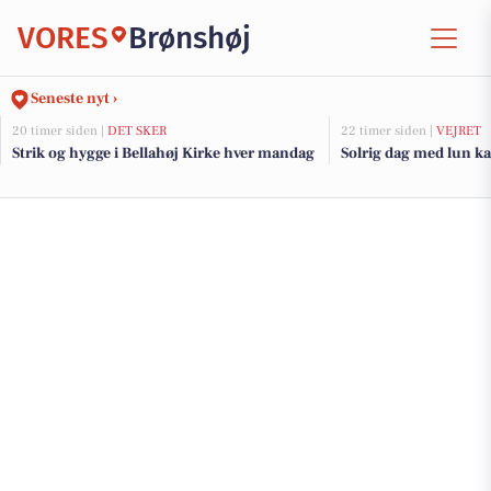
VORES
Brønshøj
Seneste nyt ›
20 timer siden |
DET SKER
22 timer siden |
VEJRET
Strik og hygge i Bellahøj Kirke hver mandag
Solrig dag med lun k