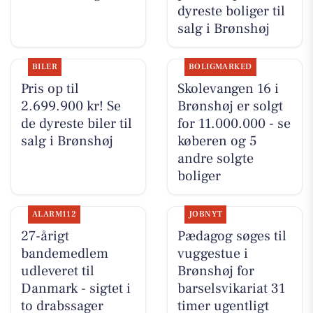
dyreste boliger til
salg i Brønshøj
BILER
BOLIGMARKED
Pris op til
Skolevangen 16 i
2.699.900 kr! Se
Brønshøj er solgt
de dyreste biler til
for 11.000.000 - se
salg i Brønshøj
køberen og 5
andre solgte
boliger
ALARM112
JOBNYT
27-årigt
Pædagog søges til
bandemedlem
vuggestue i
udleveret til
Brønshøj for
Danmark - sigtet i
barselsvikariat 31
to drabssager
timer ugentligt