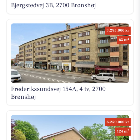
Bjergstedvej 3B, 2700 Brønshøj
3.295.000 kr
2
63 m
Frederikssundsvej 154A, 4 tv, 2700
Brønshøj
6.250.000 kr
2
124 m