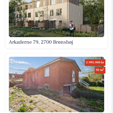
Arkaderne 79, 2700 Brønshøj
5.995.000 kr
2
92 m