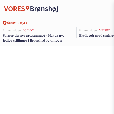
VORES
Brønshøj
Seneste nyt ›
2 timer siden |
JOBNYT
8 timer siden |
VEJRET
Savner du nye græsgange? - Her er nye
Blødt vejr med små re
ledige stillinger i Brønshøj og omegn