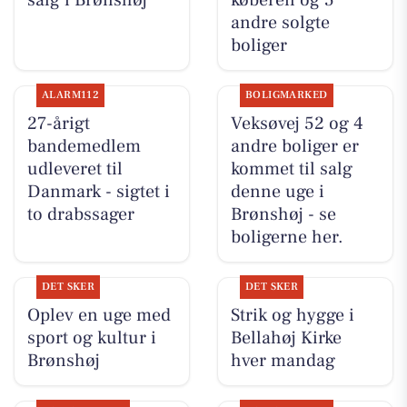
andre solgte
boliger
ALARM112
BOLIGMARKED
27-årigt
Veksøvej 52 og 4
bandemedlem
andre boliger er
udleveret til
kommet til salg
Danmark - sigtet i
denne uge i
to drabssager
Brønshøj - se
boligerne her.
DET SKER
DET SKER
Oplev en uge med
Strik og hygge i
sport og kultur i
Bellahøj Kirke
Brønshøj
hver mandag