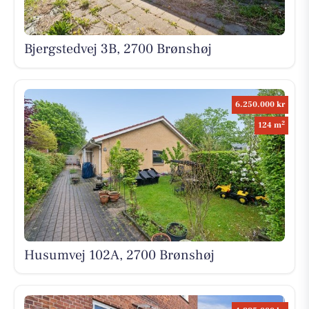
Bjergstedvej 3B, 2700 Brønshøj
6.250.000 kr
2
124 m
Husumvej 102A, 2700 Brønshøj