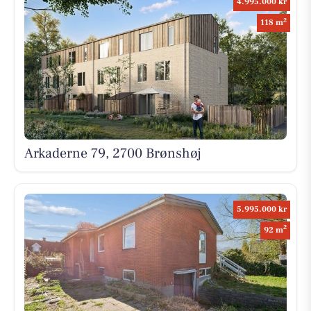
4.995.000 kr
2
118 m
Arkaderne 79, 2700 Brønshøj
5.995.000 kr
2
92 m