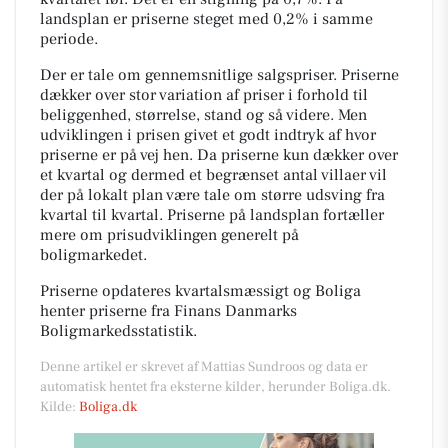
landsplan er priserne steget med 0,2% i samme
periode.
Der er tale om gennemsnitlige salgspriser. Priserne
dækker over stor variation af priser i forhold til
beliggenhed, størrelse, stand og så videre. Men
udviklingen i prisen givet et godt indtryk af hvor
priserne er på vej hen. Da priserne kun dækker over
et kvartal og dermed et begrænset antal villaer vil
der på lokalt plan være tale om større udsving fra
kvartal til kvartal. Priserne på landsplan fortæller
mere om prisudviklingen generelt på
boligmarkedet.
Priserne opdateres kvartalsmæssigt og Boliga
henter priserne fra Finans Danmarks
Boligmarkedsstatistik.
Denne artikel er skrevet af Mattias Sundroos og data er
automatisk hentet fra eksterne kilder, herunder Boliga.dk.
Kilde:
Boliga.dk