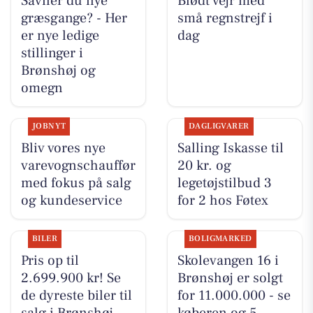
Savner du nye
Blødt vejr med
græsgange? - Her
små regnstrejf i
er nye ledige
dag
stillinger i
Brønshøj og
omegn
JOBNYT
DAGLIGVARER
Bliv vores nye
Salling Iskasse til
varevognschauffør
20 kr. og
med fokus på salg
legetøjstilbud 3
og kundeservice
for 2 hos Føtex
BILER
BOLIGMARKED
Pris op til
Skolevangen 16 i
2.699.900 kr! Se
Brønshøj er solgt
de dyreste biler til
for 11.000.000 - se
salg i Brønshøj
køberen og 5