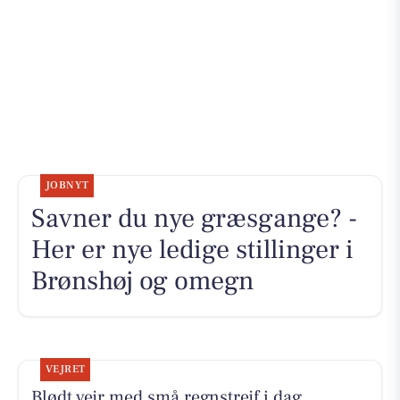
JOBNYT
Savner du nye græsgange? -
Her er nye ledige stillinger i
Brønshøj og omegn
VEJRET
Blødt vejr med små regnstrejf i dag