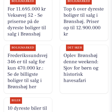
BOLIGMARKED
BOLIGMARKED
For 11.695.000 kr
Top 6 over dyreste
Veksøvej 52 - Se
boliger til salg i
priserne på de
Brønshøj. Priser
dyreste boliger til
op til 12.900.000
salg i Brønshøj
kr
BOLIGMARKED
DET SKER
Frederikssundsvej
Oplev Brønshøj
346 er til salg for
denne weekend:
kun 470.000 kr.:
Sjov for børn og
Se de billigste
historisk
boliger til salg i
havesafari
Brønshøj her
BILER
10 dyreste biler til