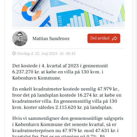
Mattias Sundroos
Del artikel
Onsdag d. 22. maj 2024 - kl. 08:45
Det kostede i 4. kvartal af 2023 i gennemsnit
6.237.270 kr. at købe en villa på 130 kvm. i
København Kommune.
En enkelt kvadratmeter kostede nemlig 47.979 kr.,
hvor det på landsplan kostede 16.274 kr. at købe en
kvadratmeter villa. En gennemsnitlig villa på 130
kvm. koster således 2.115.620 kr. på landsplan.
Hvis vi sammenligner den gennemsnitlige salgspris
i København Kommune det seneste kvartal, så er
kvadratmeterprisen nu 47.979 kr. mod 47.631 kr. i
kvartalet før. Det er en stigning på 0,7%. På