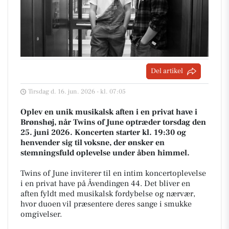
Del artikel
Tirsdag d. 16. jun. 2026 - kl. 07:05
Oplev en unik musikalsk aften i en privat have i
Brønshøj, når Twins of June optræder torsdag den
25. juni 2026. Koncerten starter kl. 19:30 og
henvender sig til voksne, der ønsker en
stemningsfuld oplevelse under åben himmel.
Twins of June inviterer til en intim koncertoplevelse
i en privat have på Åvendingen 44. Det bliver en
aften fyldt med musikalsk fordybelse og nærvær,
hvor duoen vil præsentere deres sange i smukke
omgivelser.