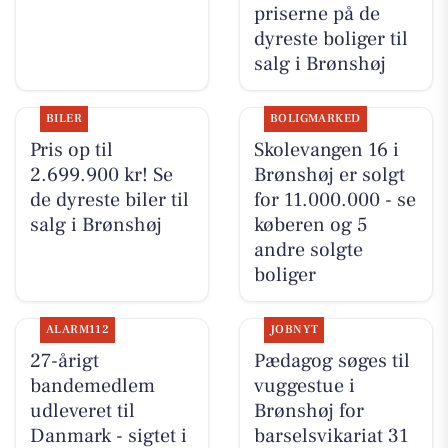
priserne på de
dyreste boliger til
salg i Brønshøj
BILER
BOLIGMARKED
Pris op til
Skolevangen 16 i
2.699.900 kr! Se
Brønshøj er solgt
de dyreste biler til
for 11.000.000 - se
salg i Brønshøj
køberen og 5
andre solgte
boliger
ALARM112
JOBNYT
27-årigt
Pædagog søges til
bandemedlem
vuggestue i
udleveret til
Brønshøj for
Danmark - sigtet i
barselsvikariat 31