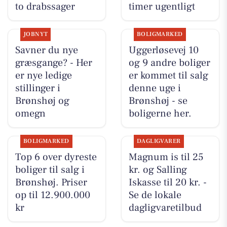
to drabssager
timer ugentligt
JOBNYT
BOLIGMARKED
Savner du nye
Uggerløsevej 10
græsgange? - Her
og 9 andre boliger
er nye ledige
er kommet til salg
stillinger i
denne uge i
Brønshøj og
Brønshøj - se
omegn
boligerne her.
BOLIGMARKED
DAGLIGVARER
Top 6 over dyreste
Magnum is til 25
boliger til salg i
kr. og Salling
Brønshøj. Priser
Iskasse til 20 kr. -
op til 12.900.000
Se de lokale
kr
dagligvaretilbud