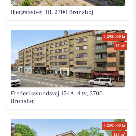
Bjergstedvej 3B, 2700 Brønshøj
3.295.000 kr
2
63 m
Frederikssundsvej 154A, 4 tv, 2700
Brønshøj
6.250.000 kr
2
124 m