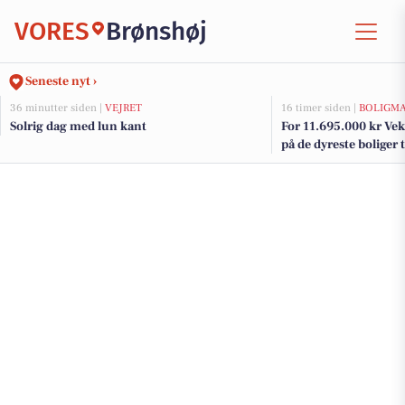
VORES
Brønshøj
Seneste nyt ›
36 minutter siden |
VEJRET
16 timer siden |
BOLIGM
Solrig dag med lun kant
For 11.695.000 kr Vek
på de dyreste boliger t