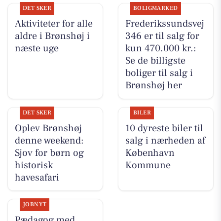
DET SKER
BOLIGMARKED
Aktiviteter for alle
Frederikssundsvej
aldre i Brønshøj i
346 er til salg for
næste uge
kun 470.000 kr.:
Se de billigste
boliger til salg i
Brønshøj her
DET SKER
BILER
Oplev Brønshøj
10 dyreste biler til
denne weekend:
salg i nærheden af
Sjov for børn og
København
historisk
Kommune
havesafari
JOBNYT
Pædagog med