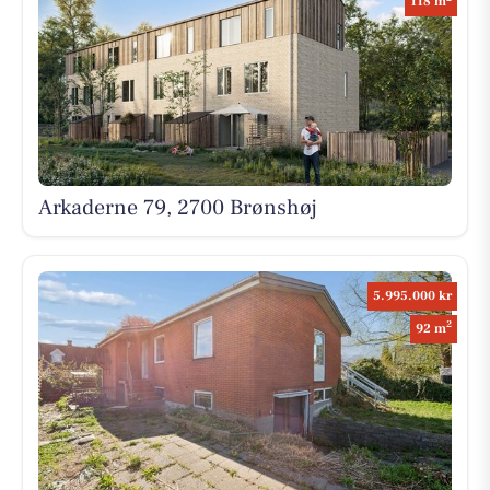
118 m
Arkaderne 79, 2700 Brønshøj
5.995.000 kr
2
92 m