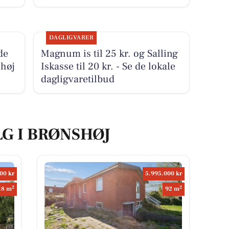
DAGLIGVARER
de
Magnum is til 25 kr. og Salling
shøj
Iskasse til 20 kr. - Se de lokale
dagligvaretilbud
LG I BRØNSHØJ
00 kr
5.995.000 kr
2
2
18 m
92 m