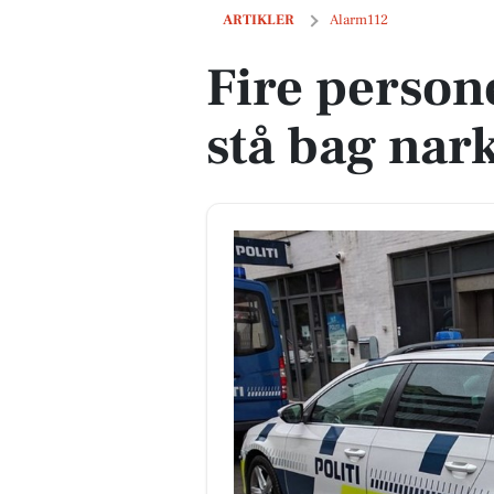
Fire personer tiltalt for at stå bag nark
ARTIKLER
Alarm112
Fire personer
stå bag nar