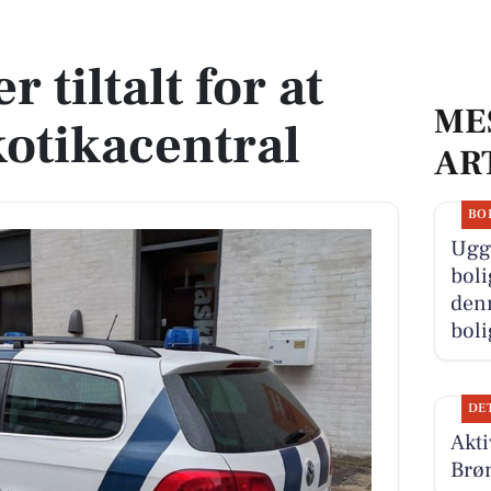
otikacentral
 tiltalt for at
ME
kotikacentral
AR
BO
Ugge
boli
denn
boli
DE
Akti
Brøn