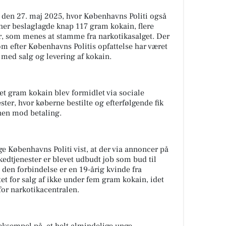
n den 27. maj 2025, hvor Københavns Politi også
her beslaglagde knap 117 gram kokain, flere
r, som menes at stamme fra narkotikasalget. Der
om efter Københavns Politis opfattelse har været
 med salg og levering af kokain.
 et gram kokain blev formidlet via sociale
ter, hvor køberne bestilte og efterfølgende fik
inen mod betaling.
ge Københavns Politi vist, at der via annoncer på
edtjenester er blevet udbudt job som bud til
I den forbindelse er en 19-årig kvinde fra
et for salg af ikke under fem gram kokain, idet
for narkotikacentralen.