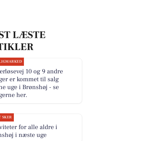
ST LÆSTE
TIKLER
LIGMARKED
rløsevej 10 og 9 andre
ger er kommet til salg
e uge i Brønshøj - se
gerne her.
T SKER
viteter for alle aldre i
shøj i næste uge