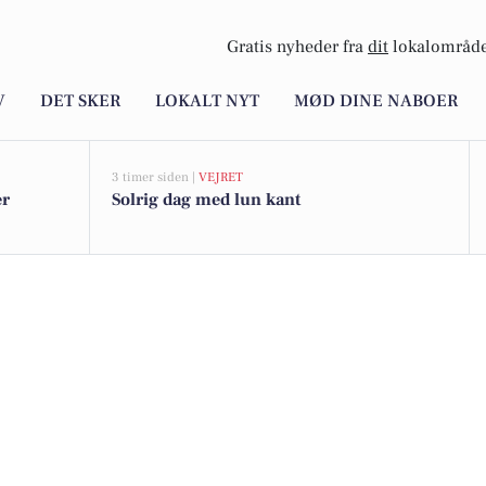
Gratis nyheder fra
dit
lokalområde
V
DET SKER
LOKALT NYT
MØD DINE NABOER
3 timer siden |
VEJRET
er
Solrig dag med lun kant