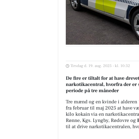
Tirsdag d. 19. aug. 2025 - kl. 10:32
De fire er tiltalt for at have dreve
narkotikacentral, hvorfra der e
periode på tre måneder
Tre mænd og en kvinde i alderen 1
fra februar til maj 2025 at have v
kilo kokain via en narkotikacentra
Rønne, Kgs. Lyngby, Rødovre og
til at drive narkotikacentralen, hv