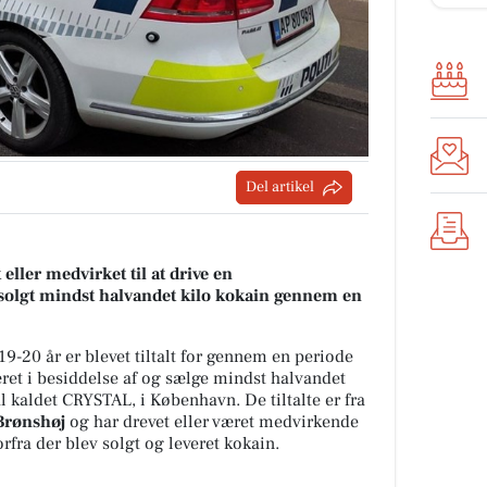
Del artikel
t eller medvirket til at drive en
r solgt mindst halvandet kilo kokain gennem en
9-20 år er blevet tiltalt for gennem en periode
æret i besiddelse af og sælge mindst halvandet
l kaldet CRYSTAL, i København. De tiltalte er fra
Brønshøj
og har drevet eller været medvirkende
orfra der blev solgt og leveret kokain.