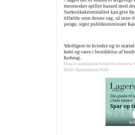
- Sagen her er endnu et ærgerligt
mennesker spiller hasard med dere
Narkotikakriminalitet kan give fæn
tilfælde som denne sag, så man ris
penge, siger politikommissær Kas
Yderligere to kvinder og to mænd i
købt og være i besiddelse af henho
forbrug.
Data er automatisk hentet fra eksterne
Kilde: Københavns Politi