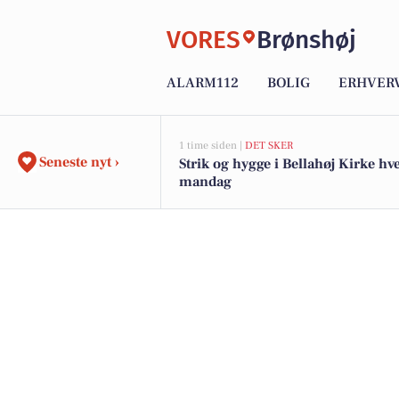
VORES
Brønshøj
ALARM112
BOLIG
ERHVER
1 time siden |
DET SKER
Seneste nyt ›
Strik og hygge i Bellahøj Kirke hv
mandag