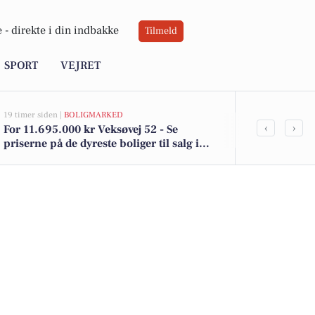
 -
direkte i din indbakke
Tilmeld
SPORT
VEJRET
19 timer siden |
BOLIGMARKED
05-08-2026 13:01
‹
›
For 11.695.000 kr Veksøvej 52 - Se
Uggerløsevej
priserne på de dyreste boliger til salg i
kommet til s
Brønshøj
boligerne he