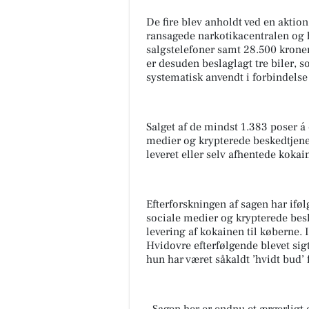
De fire blev anholdt ved en aktio
ransagede narkotikacentralen og 
salgstelefoner samt 28.500 krone
er desuden beslaglagt tre biler, s
systematisk anvendt i forbindelse
Salget af de mindst 1.383 poser á
medier og krypterede beskedtjenes
leveret eller selv afhentede koka
Efterforskningen af sagen har iføl
sociale medier og krypterede besk
levering af kokainen til køberne. 
Hvidovre efterfølgende blevet sigt
hun har været såkaldt ’hvidt bud’ 