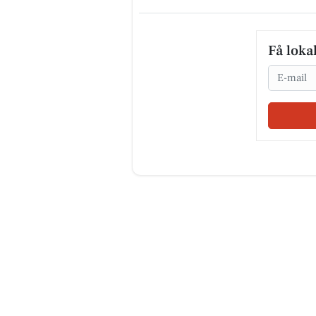
Få loka
Email