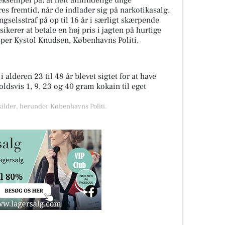
 eksempel på, at helt almindelige unge
s fremtid, når de indlader sig på narkotikasalg.
gselsstraf på op til 16 år i særligt skærpende
ikerer at betale en høj pris i jagten på hurtige
per Kystol Knudsen, Københavns Politi.
 alderen 23 til 48 år blevet sigtet for at have
ldsvis 1, 9, 23 og 40 gram kokain til eget
 kilder, herunder Københavns Politi.