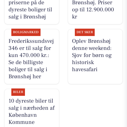
priserne på de
Brønshøj. Priser
dyreste boliger til
op til 12.900.000
salg i Brønshøj
kr
BOLIGMARKED
DET SKER
Frederikssundsvej
Oplev Brønshøj
346 er til salg for
denne weekend:
kun 470.000 kr.:
Sjov for børn og
Se de billigste
historisk
boliger til salg i
havesafari
Brønshøj her
BILER
10 dyreste biler til
salg i nærheden af
København
Kommune