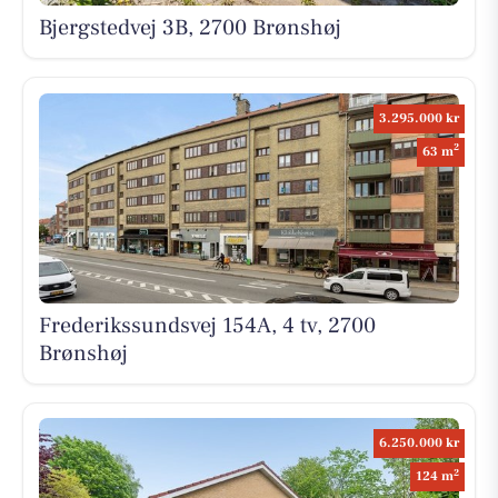
Bjergstedvej 3B, 2700 Brønshøj
3.295.000 kr
2
63 m
Frederikssundsvej 154A, 4 tv, 2700
Brønshøj
6.250.000 kr
2
124 m