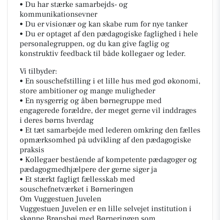
• Du har stærke samarbejds- og
kommunikationsevner
• Du er visionær og kan skabe rum for nye tanker
• Du er optaget af den pædagogiske faglighed i hele
personalegruppen, og du kan give faglig og
konstruktiv feedback til både kollegaer og leder.
Vi tilbyder:
• En souschefstilling i et lille hus med god økonomi,
store ambitioner og mange muligheder
• En nysgerrig og åben børnegruppe med
engagerede forældre, der meget gerne vil inddrages
i deres børns hverdag
• Et tæt samarbejde med lederen omkring den fælles
opmærksomhed på udvikling af den pædagogiske
praksis
• Kollegaer bestående af kompetente pædagoger og
pædagogmedhjælpere der gerne siger ja
• Et stærkt fagligt fællesskab med
souschefnetværket i Børneringen
Om Vuggestuen Juvelen
Vuggestuen Juvelen er en lille selvejet institution i
skønne Brønshøj med Børneringen som