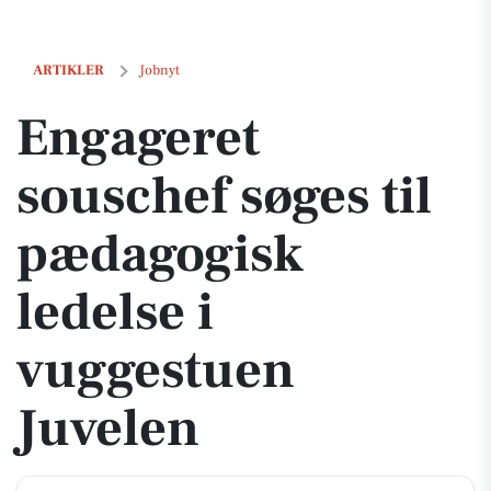
Engageret souschef søges til pædagogisk ledelse i vuggestuen Juvel
ARTIKLER
Jobnyt
Engageret
souschef søges til
pædagogisk
ledelse i
vuggestuen
Juvelen