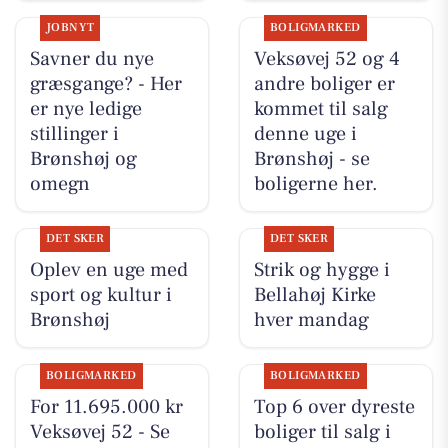
JOBNYT
BOLIGMARKED
Savner du nye
Veksøvej 52 og 4
græsgange? - Her
andre boliger er
er nye ledige
kommet til salg
stillinger i
denne uge i
Brønshøj og
Brønshøj - se
omegn
boligerne her.
DET SKER
DET SKER
Oplev en uge med
Strik og hygge i
sport og kultur i
Bellahøj Kirke
Brønshøj
hver mandag
BOLIGMARKED
BOLIGMARKED
For 11.695.000 kr
Top 6 over dyreste
Veksøvej 52 - Se
boliger til salg i