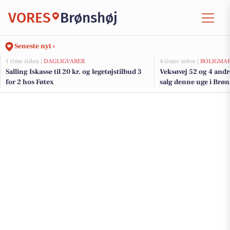
VORES
Brønshøj
Seneste nyt ›
1 time siden |
DAGLIGVARER
4 timer siden |
BOLIGMA
Salling Iskasse til 20 kr. og legetøjstilbud 3
Veksøvej 52 og 4 andr
for 2 hos Føtex
salg denne uge i Brøns