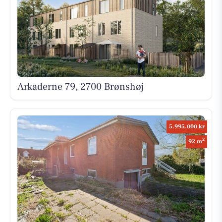
Arkaderne 79, 2700 Brønshøj
5.995.000 kr
2
92 m