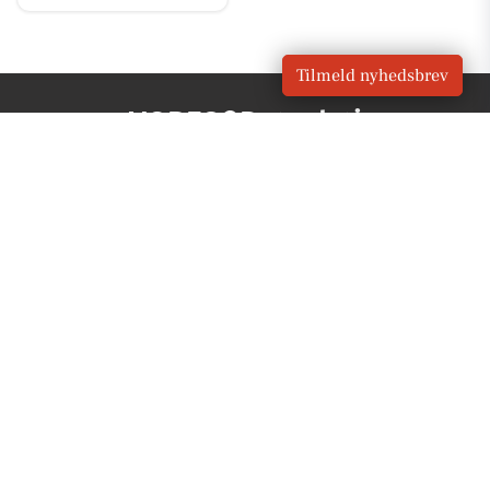
Tilmeld nyhedsbrev
VORES
Brønshøj
OM VORES DIGITAL
Om os
For annoncører
Vilkår og Privatlivspolitik
Kontakt VORES Digital
Administrer samtykke