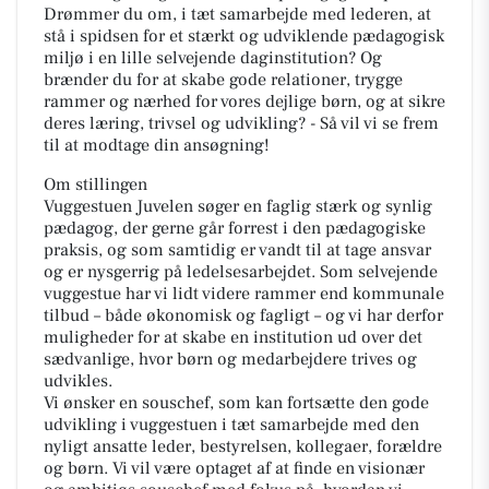
Drømmer du om, i tæt samarbejde med lederen, at
stå i spidsen for et stærkt og udviklende pædagogisk
miljø i en lille selvejende daginstitution? Og
brænder du for at skabe gode relationer, trygge
rammer og nærhed for vores dejlige børn, og at sikre
deres læring, trivsel og udvikling? - Så vil vi se frem
til at modtage din ansøgning!
Om stillingen
Vuggestuen Juvelen søger en faglig stærk og synlig
pædagog, der gerne går forrest i den pædagogiske
praksis, og som samtidig er vandt til at tage ansvar
og er nysgerrig på ledelsesarbejdet. Som selvejende
vuggestue har vi lidt videre rammer end kommunale
tilbud – både økonomisk og fagligt – og vi har derfor
muligheder for at skabe en institution ud over det
sædvanlige, hvor børn og medarbejdere trives og
udvikles.
Vi ønsker en souschef, som kan fortsætte den gode
udvikling i vuggestuen i tæt samarbejde med den
nyligt ansatte leder, bestyrelsen, kollegaer, forældre
og børn. Vi vil være optaget af at finde en visionær