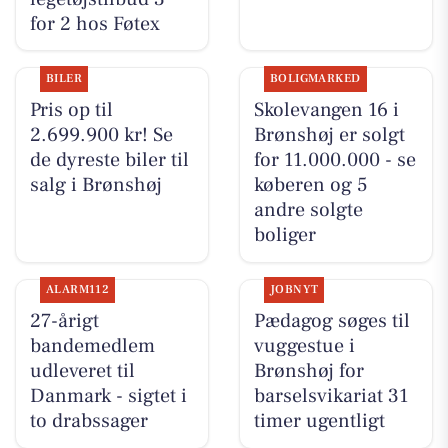
for 2 hos Føtex
BILER
BOLIGMARKED
Pris op til
Skolevangen 16 i
2.699.900 kr! Se
Brønshøj er solgt
de dyreste biler til
for 11.000.000 - se
salg i Brønshøj
køberen og 5
andre solgte
boliger
ALARM112
JOBNYT
27-årigt
Pædagog søges til
bandemedlem
vuggestue i
udleveret til
Brønshøj for
Danmark - sigtet i
barselsvikariat 31
to drabssager
timer ugentligt