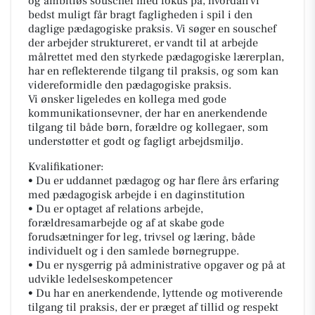
og ambitiøs souschef med fokus på, hvordan vi
bedst muligt får bragt fagligheden i spil i den
daglige pædagogiske praksis. Vi søger en souschef
der arbejder struktureret, er vandt til at arbejde
målrettet med den styrkede pædagogiske lærerplan,
har en reflekterende tilgang til praksis, og som kan
videreformidle den pædagogiske praksis.
Vi ønsker ligeledes en kollega med gode
kommunikationsevner, der har en anerkendende
tilgang til både børn, forældre og kollegaer, som
understøtter et godt og fagligt arbejdsmiljø.
Kvalifikationer:
• Du er uddannet pædagog og har flere års erfaring
med pædagogisk arbejde i en daginstitution
• Du er optaget af relations arbejde,
forældresamarbejde og af at skabe gode
forudsætninger for leg, trivsel og læring, både
individuelt og i den samlede børnegruppe.
• Du er nysgerrig på administrative opgaver og på at
udvikle ledelseskompetencer
• Du har en anerkendende, lyttende og motiverende
tilgang til praksis, der er præget af tillid og respekt